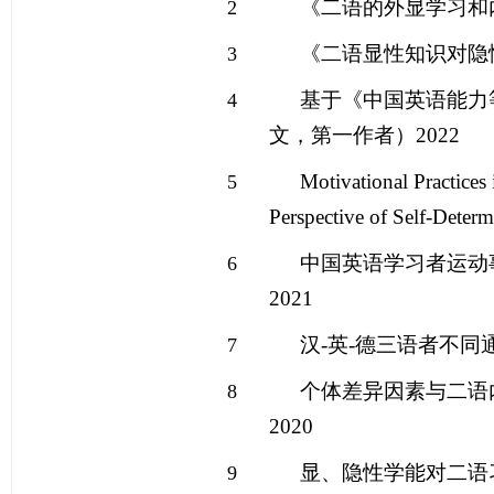
《二语的外显学习和
2
《二语显性知识对隐
3
基于《中国英语能力
4
文，第一作者）
2022
Motivational Practice
5
Perspective of Self-Deter
中国英语学习者运动
6
2021
汉
-
英
-
德三语者不同
7
个体差异因素与二语
8
2020
显、隐性学能对二语
9