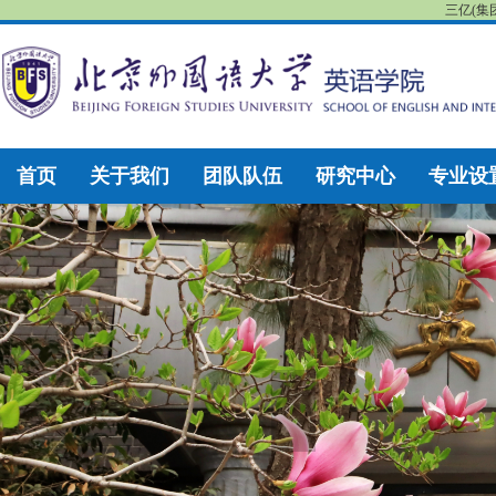
三亿(集
首页
关于我们
团队队伍
研究中心
专业设