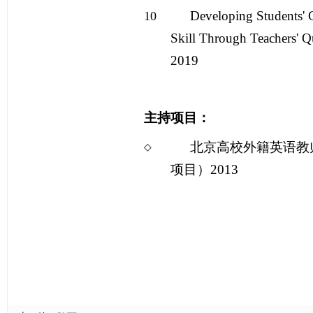
Developing Students' C
10
Skill Through Teachers' Q
2019
主持项目：
北京高校外籍英语教
◇
项目）
2013