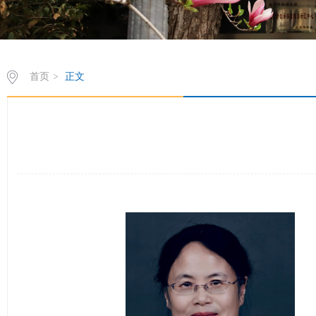
首页
>
正文