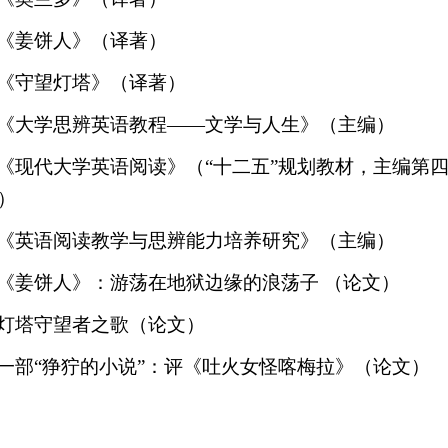
《姜饼人》（译著）
《守望灯塔》（译著）
《大学思辨英语教程
——
文学与人生》（主编）
《现代大学英语阅读》（
“
十二五
”
规划教材，主编第
）
《英语阅读教学与思辨能力培养研究》（主编）
《姜饼人》：游荡在地狱边缘的浪荡子 （论文）
灯塔守望者之歌（论文）
一部
“
狰狞的小说
”
：评《吐火女怪喀梅拉》（论文）