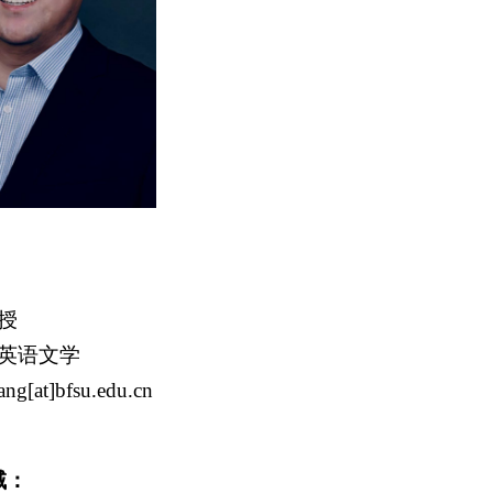
授
英语文学
ang
[at]
bfsu.edu.cn
域：