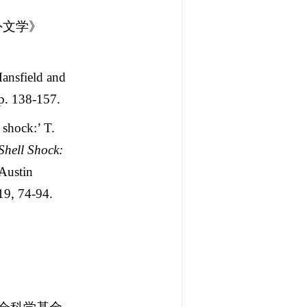
外文学》
ansfield and
pp. 138-157.
 shock:’ T.
Shell Shock:
 Austin
19, 74-94.