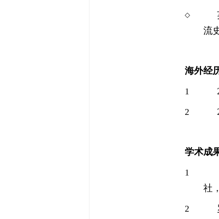
◇
流
海外经
1
2
学术成
1
社
2