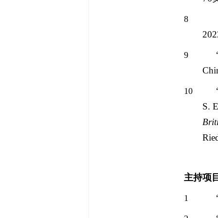
8
202
9
Chi
10
S. E
Brit
Ried
主持项
1