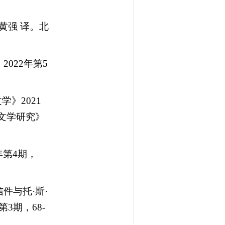
黄强 译。北
》
2022
年第
5
文学》
2021
文学研究》
年第
4
期，
信件与托
·
斯
·
第
3
期，
68-