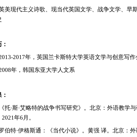
英美现代主义诗歌、现当代英国文学、战争文学、早
史
历：
2013-2017
年，英国兰卡斯特大学英语文学与创意写作
2008
年，韩国东亚大学人文系
果：
《托
·
斯
·
艾略特的战争书写研究》。北京：外语教学与
，
2021
年
6
月。
罗伯特
·
伊格斯通：《当代小说》。黄强 译。北京：外