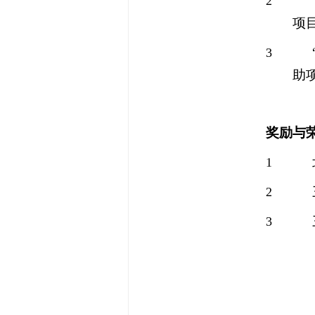
2
项
3
助
奖励与
1
2
3