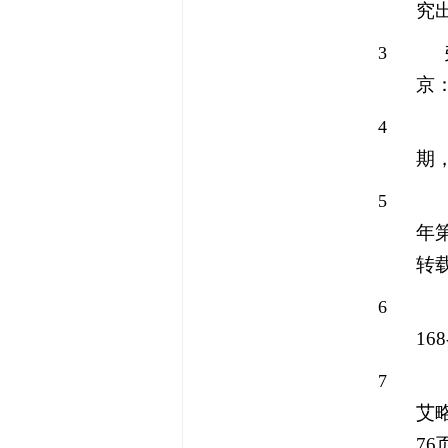
究
3
京
4
期
5
年
转
6
168
7
艾
76