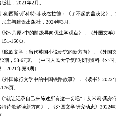
出版社，
2021
年
2
月。
弗朗西斯
·
斯科特
·
菲茨杰拉德：《了不起的盖茨比》。
：民主与建设出版社，
2024
年
3
月。
《论
<
荒原
>
中的阶级导向优生学观点》，《外国文学
，
151-160
页。
《脱欧文学：当代英国小说研究的新方向》，《外国
第
2
期，
58-67
页。（中国人民大学复印报刊资料《外国
载，
2021
年第
9
期）
《外国旅行文学中的中国铁路故事》，《读书》
2022
-176
页。
《
“
就让记录自己来陈述所有这一切吧
”
：艾米莉
·
黑尔
略特诗歌解读新方向》，《外国文学研究动态》
2022
年
页。