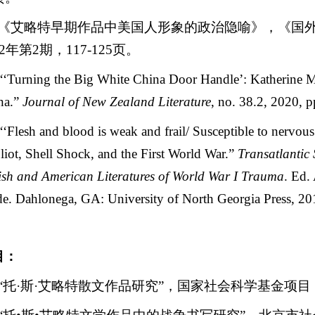
《艾略特早期作品中美国人形象的政治隐喻》，《国
2
年第
2
期，
117-125
页。
“‘Turning the Big White China Door Handle’: Katherine M
na.”
Journal of New Zealand Literature
, no. 38.2, 2020, 
“‘Flesh and blood is weak and frail/ Susceptible to nervous
liot, Shell Shock, and the First World War.”
Transatlantic 
ish and American Literatures of World War I Trauma
. Ed.
e. Dahlonega, GA: University of North Georgia Press, 20
目：
“
托
·
斯
·
艾略特散文作品研究
”
，国家社会科学基金项目