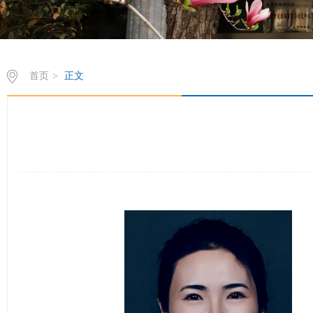
首页
>
正文