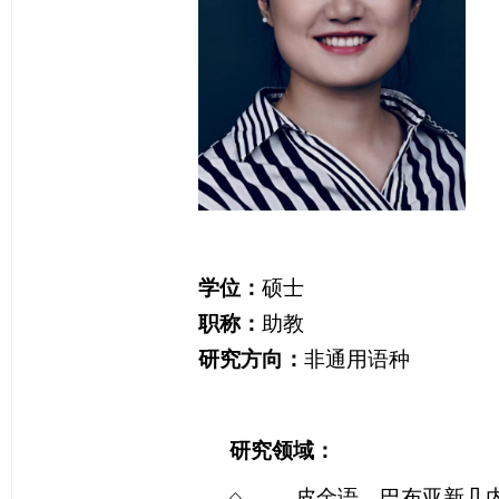
学位：
硕士
职称：
助教
研究方向：
非通用语种
研究领域：
皮金语、巴布亚新几
◇