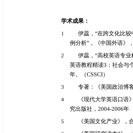
学术成果：
伊蕊，“在跨文化比较
1
例分析”，《中国外语》
伊蕊，“高校英语专
2
英语教程精读
3
：社会与
年。（
CSSCI
）
专著：《美国政治博
3
《现代大学英语口语
4
究出版社，
2004-2006
年
《美国文化产业》，
5