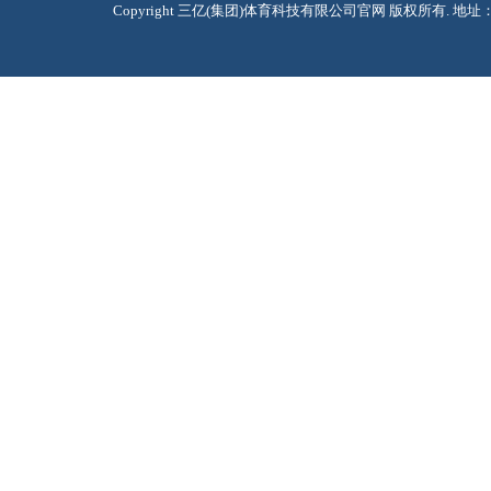
Copyright 三亿(集团)体育科技有限公司官网 版权所有. 地址：北