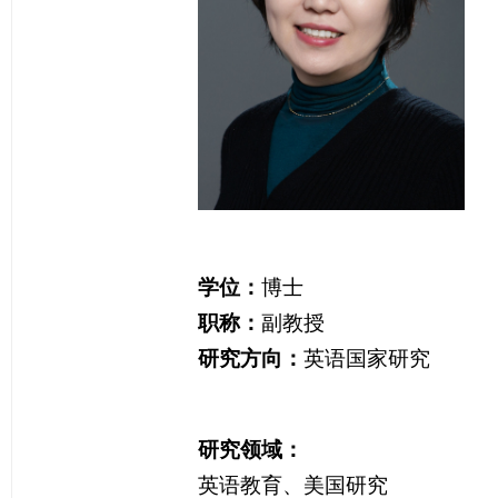
学位：
博士
职称：
副教授
研究方向：
英语国家研究
研究领域：
英语教育、美国研究