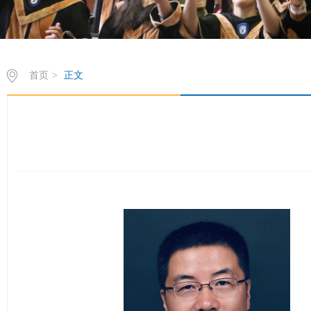
首页
>
正文