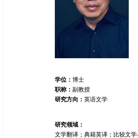
学位：
博士
职称：
副教授
研究方向：
英语文学
研究领域：
文学翻译；典籍英译；比较文学