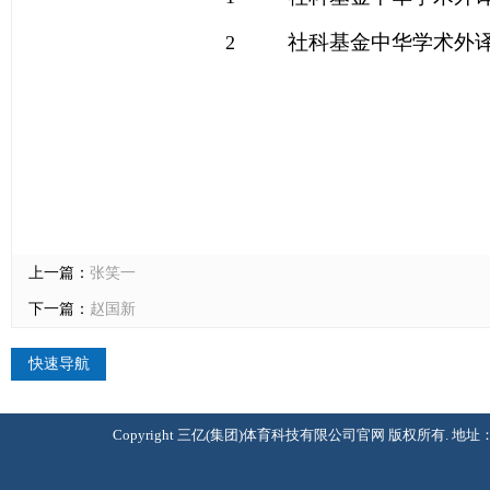
社科基金中华学术外译
2
上一篇：
张笑一
下一篇：
赵国新
快速导航
Copyright 三亿(集团)体育科技有限公司官网 版权所有. 地址：北