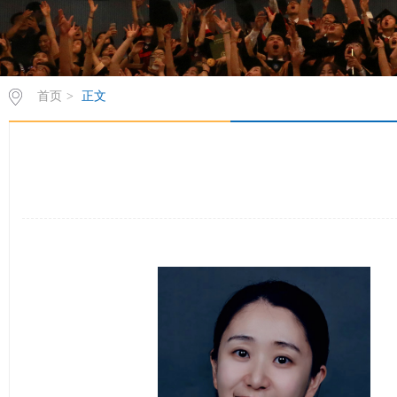
首页
>
正文