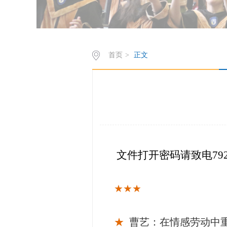
首页
>
正文
文件打开密码请致电79
★
★
★
★
曹艺：在情感劳动中