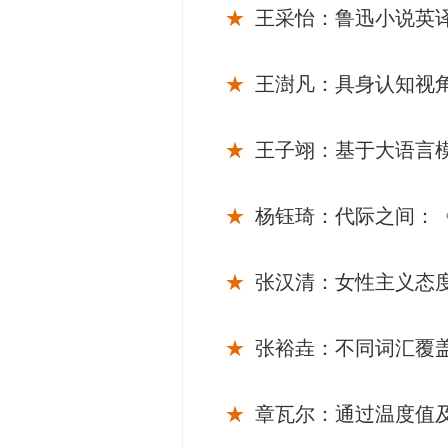
★
王采怡：鲁迅小说英
★
王澍凡：具身认知视
★
王子翊：基于大语言
★
杨钰琦：代际之间：
★
张汉清：女性主义态
★
张裕垚：不同词汇覆
★
章瓦尔：通过温度值及