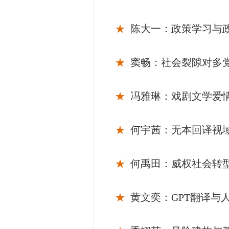
★
陈大一：政策学习与
★
窦畅：社会裂隙对多
★
冯雅琳：戏剧文学爱
★
何宇茜：无本回译视
★
何禹田：威权社会转型
★
黄文奕：GPT翻译与