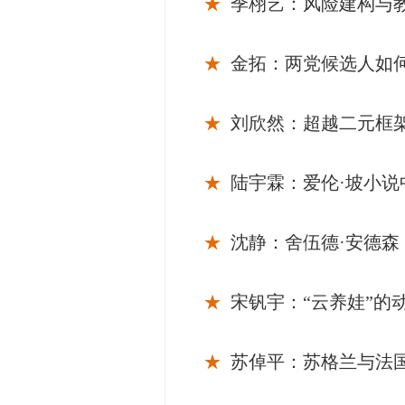
★
季栩艺：风险建构与
★
金拓：两党候选人如何
★
刘欣然：超越二元框
★
陆宇霖：爱伦·坡小
★
沈静：舍伍德·安德
★
宋钒宇：“云养娃”
★
苏倬平：苏格兰与法国“