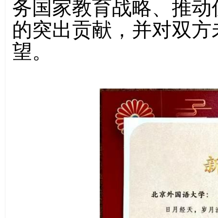
务国家教育战略、推动
的突出贡献，并对双方
望。