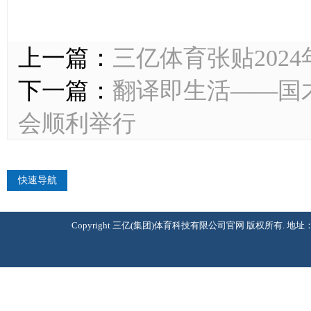
上一篇：
三亿体育张贴202
下一篇：
翻译即生活——国
会顺利举行
快速导航
Copyright 三亿(集团)体育科技有限公司官网 版权所有. 地址：北