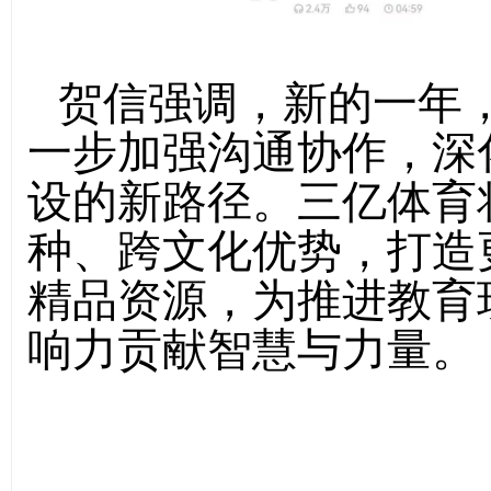
贺信强调，新的一年，
一步加强沟通协作，深
设的新路径。三亿体育
种、跨文化优势，打造
精品资源，为推进教育
响力贡献智慧与力量。