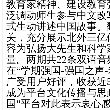
教育家精神、建设教育
泛调动师生参与中文改
式生动讲述中国故事。
关，充分展示北外三亿
容为弘扬大先生和科学
量。两期共22条双语音频
在“学期强国-强国之声
广受用户好评，收获近
成为平台文化传播与思
国”平台对此表示衷心