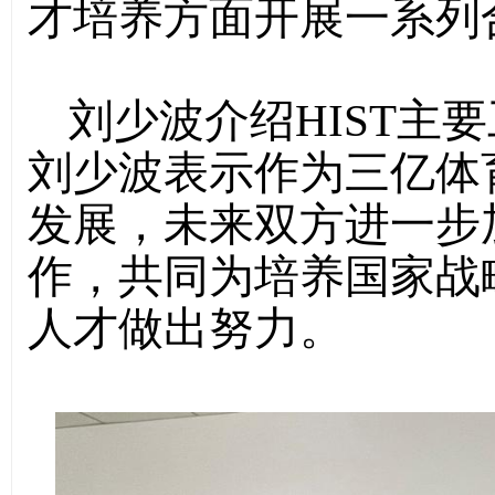
才培养方面开展一系列
刘少波介绍HIST主
刘少波表示作为三亿体
发展，未来双方进一步
作，共同为培养国家战
人才做出努力。