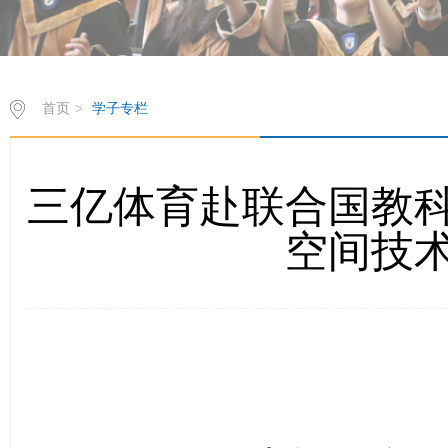
首页
>
学子专栏
三亿体育赴联合国教
空间技