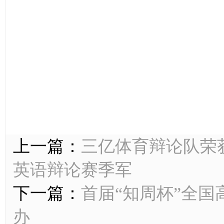
上一篇：
三亿体育辩论队荣获
英语辩论赛季军
下一篇：
首届“知周杯”全
办