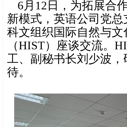
6月12日，为拓展合
新模式，英语公司党总
科文组织国际自然与文
（HIST）座谈交流。H
工、副秘书长刘少波，
待。