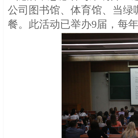
公司图书馆、体育馆、当绿
餐。此活动已举办9届，每年