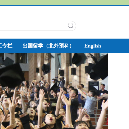
工专栏
出国留学（北外预科）
English