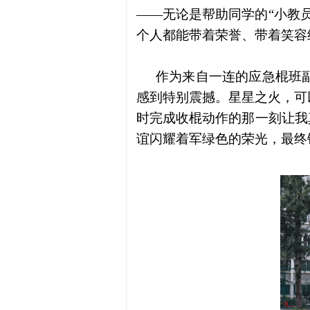
——
无论是帮助同学的
“
小教
个人都能带着荣誉、带着笑容
作为来自一连的应急棍班
感到特别震撼。星星之火，可
时完成收棍动作的那一刻让我
谊闪耀着军绿色的荣光，最终