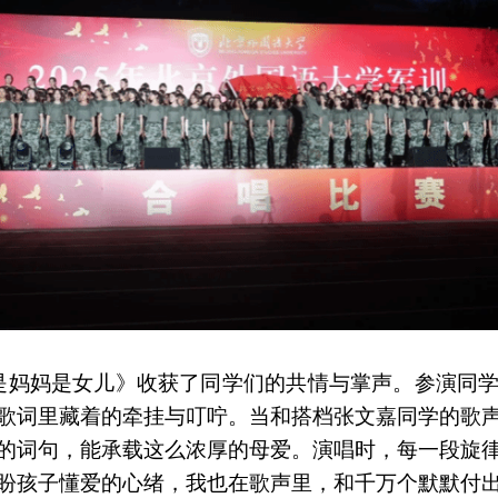
是妈妈是女儿》收获了同学们的共情与掌声。参演同
歌词里藏着的牵挂与叮咛。当和搭档张文嘉同学的歌
的词句，能承载这么浓厚的母爱。演唱时，每一段旋
盼孩子懂爱的心绪，我也在歌声里，和千万个默默付