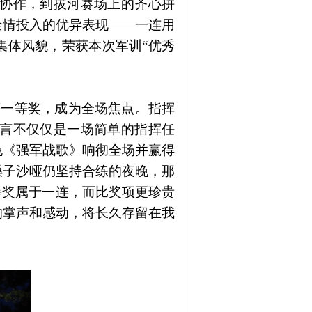
协作，到拔河赛场上的齐心拼
全情投入的优异表现
——
一连用
集体风貌，荣获本次军训
“
优秀
获一等奖，成为全场焦点。指挥
言不仅仅是一场简单的指挥任
晚《强军战歌》响彻全场并赢得
嗓子沙哑仍坚持合练的夜晚，那
等奖属于一连，而比奖项更珍贵
的掌声和感动，将长久存留在我