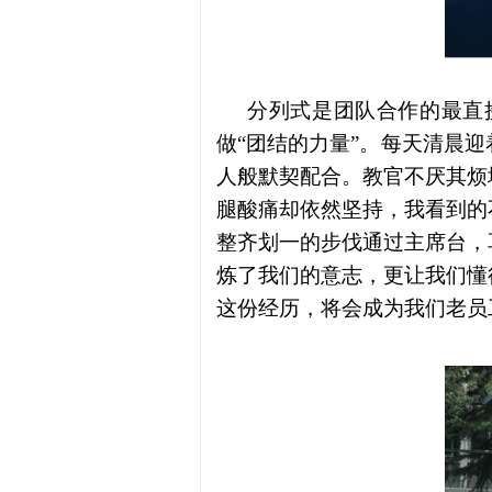
分列式是团队合作的最直
做
“
团结的力量
”
。每天清晨迎
人般默契配合。教官不厌其烦
腿酸痛却依然坚持，我看到的
整齐划一的步伐通过主席台，
炼了我们的意志，更让我们懂
这份经历，将会成为我们老员