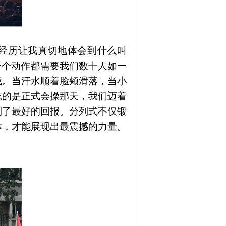
经历让我真切地体会到什么叫
一个动作都需要我们数十人如一
伐。当汗水顺着脸颊滑落，当小
忘的是正式会操那天，我们迈着
到了最好的回报。分列式不仅锻
体，才能展现出最震撼的力量。