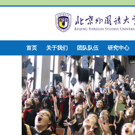
首页
关于我们
团队队伍
研究中心