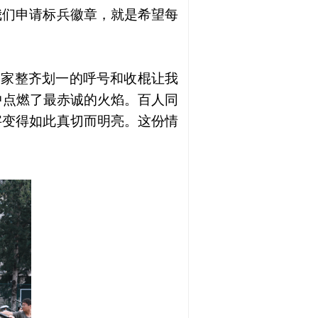
我们申请标兵徽章，就是希望每
大家整齐划一的呼号和收棍让我
中点燃了最赤诚的火焰。百人同
字变得如此真切而明亮。这份情