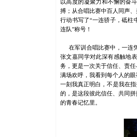
以高度的凝聚力和不懈的奋
搏；从合唱比赛中百人同声、
行动书写了
“
一连骄子，砥柱
连队
”
称号！
在军训合唱比赛中，一连
张文嘉同学对此深有感触地
务，更是一次关于信任、责任
满场欢呼，我看到每个人的眼
一刻我真正明白，不是我在指
的，是这段彼此信任、共同拼
的青春记忆里。