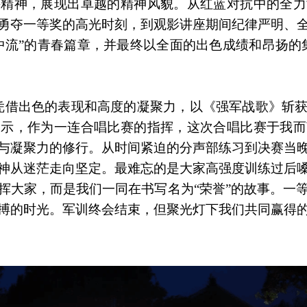
斗精神，展现出卓越的精神风貌。从红蓝对抗中的全力
勇夺一等奖的高光时刻，到观影讲座期间纪律严明、
中流
”
的青春篇章，并最终以全面的出色成绩和昂扬的
凭借出色的表现和高度的凝聚力，以《强军战歌》斩
表示，作为一连合唱比赛的指挥，这次合唱比赛于我而
与凝聚力的修行。从时间紧迫的分声部练习到决赛当
神从迷茫走向坚定。最难忘的是大家高强度训练过后
挥大家，而是我们一同在书写名为
“
荣誉
”
的故事。一
搏的时光。军训终会结束，但聚光灯下我们共同赢得