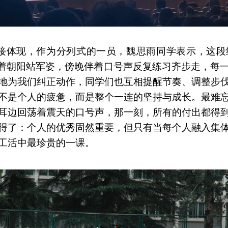
接体现，作为分列式的一员，魏思雨同学表示，这段
着朝阳站军姿，傍晚伴着口号声反复练习齐步走，每
地为我们纠正动作，同学们也互相提醒节奏、调整步
不是个人的疲惫，而是整个一连的坚持与成长。最难
耳边回荡着震天的口号声，那一刻，所有的付出都得
得了：个人的优秀固然重要，但只有当每个人融入集
工活中最珍贵的一课。