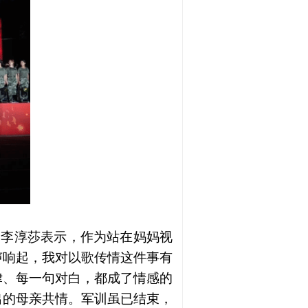
学李淳莎表示，作为站在妈妈视
声响起，我对以歌传情这件事有
律、每一句对白，都成了情感的
出的母亲共情。军训虽已结束，