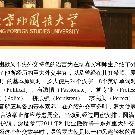
幽默又不失外交特色的语言为在场嘉宾和师生介绍了
了他所经历的重大外交事务，以及曾经在其驻希腊、
ocol）的基本原则时，罗大使用24个汉字，8个英语单
ical）、有激情（Passionate）、通专业（Profess
数（Polite）、拼顽强（Persistent）、求完美（Per
官所应具备的基本素养。在介绍外交事务时，罗大使
言谈举止都应考虑周全。当谈到经过周密安排，圆满完
护航，深度参与2011年利比亚撤侨等一系列重大外
绍这些外交故事时，尽管罗大使是以一种风趣轻松的