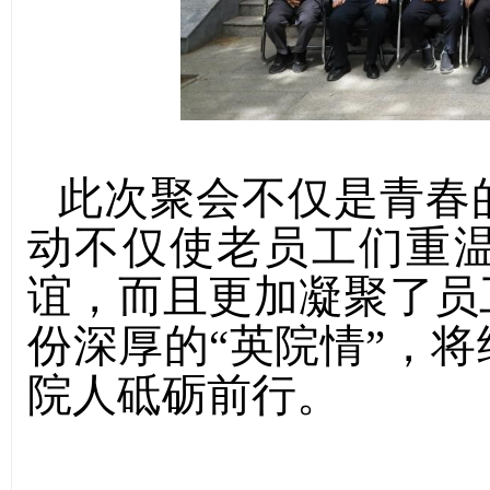
此次聚会不仅是青春
动不仅使老员工们重
谊，而且更加凝聚了员
份深厚的
“
英院情
”
，将
院人砥砺前行。