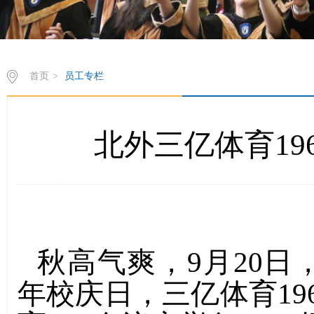
首页
>
员工专栏
北外三亿体育19
秋高气爽，
9
月
20
日
年校庆日，三亿体育
19