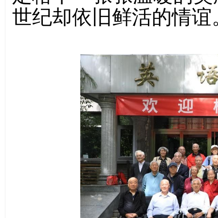
世纪却依旧鲜活的情谊