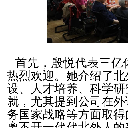
首先，殷悦代表三亿
热烈欢迎。她介绍了北
设、人才培养、科学研
就，尤其提到公司在外
务国家战略等方面取得
离不开一代代北外人的