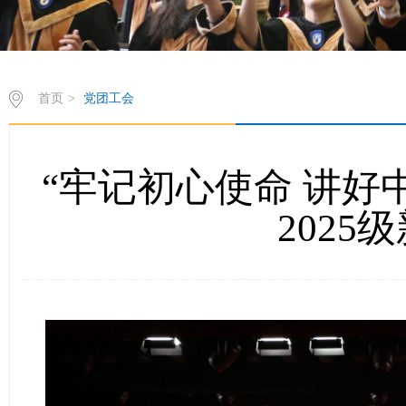
首页
>
党团工会
“牢记初心使命 讲好
2025