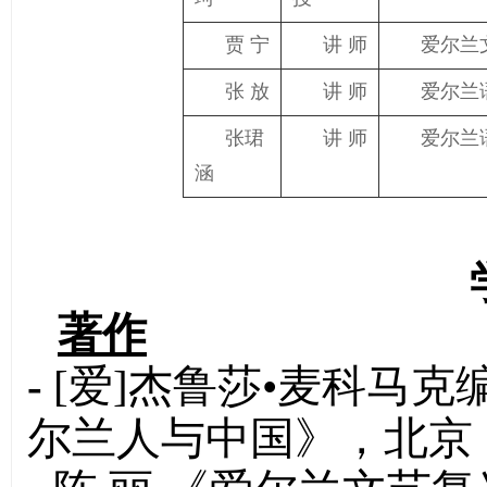
贾 宁
讲 师
爱尔兰
张 放
讲 师
爱尔兰
张珺
讲 师
爱尔兰
涵
著作
-
[爱]杰鲁莎•麦科马克
尔兰人与中国》，北京：