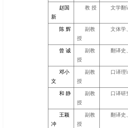
赵国
教 授
文学翻
新
陈 辉
副教
文体学
授
曾 诚
副教
翻译史
授
邓小
副教
口译理
文
授
和 静
副教
口译研
授
王颖
副教
翻译史
冲
授