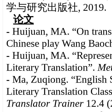
学与研究出版社, 2019.
论文
-
Huijuan, MA. “On transc
Chinese play Wang Baoc
-
Huijuan, MA. “Represent
Literary Translation”.
Me
-
Ma, Zuqiong. “English S
Literary Translation Cla
Translator Trainer
12.4 