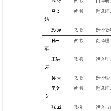
高 彬
教 授
口译研
马会
教 授
翻译理
娟
彭 萍
教 授
翻译教
孙三
教 授
翻译理
军
王洪
教 授
翻译理
涛
吴 青
教 授
翻译理
吴文
教 授
翻译理
安
张 威
教授
翻译与