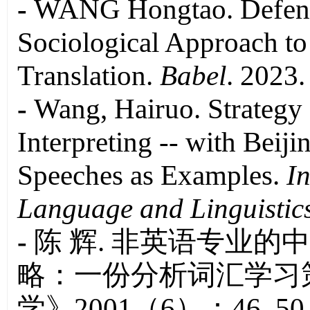
-
WANG Hongtao. Defendi
Sociological Approach to
Translation.
Babel
. 2023.
-
Wang, Hairuo. Strategy
Interpreting -- with Beiji
Speeches as Examples.
In
Language and Linguistic
-
陈 辉. 非英语专业
略：一份分析词汇学习
学》2001（6）：46–5