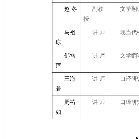
赵 冬
副教
文学翻
授
马祖
讲 师
现当代
琼
邵雪
讲 师
文学翻
萍
王海
讲 师
口译研
若
周祐
讲 师
口译研
如