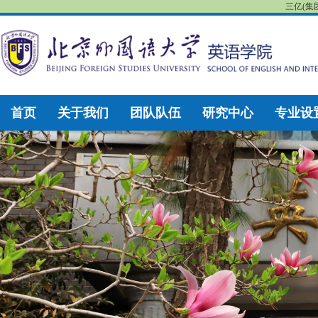
三亿(集
首页
关于我们
团队队伍
研究中心
专业设