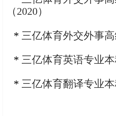
（2020）
*
三亿体育外交外事高
*
三亿体育英语专业本科
*
三亿体育翻译专业本科