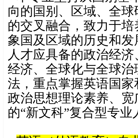
向的国别、区域、全球
的交叉融合，致力于培
象国及区域的历史和发
人才应具备的政治经济
经济、全球化与全球治
法，重点掌握英语国家
政治思想理论素养、宽
的“新文科”复合型专业