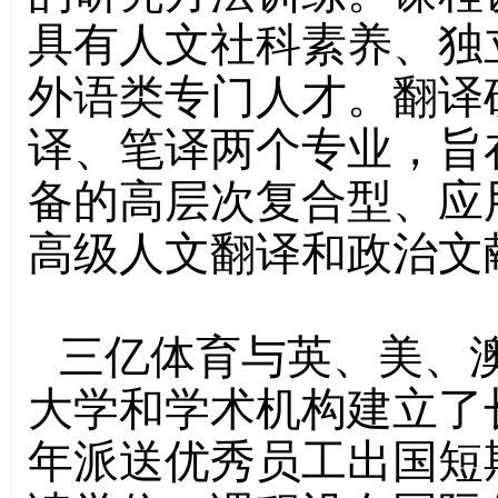
具有人文社科素养、独
外语类专门人才。翻译
译、笔译两个专业，旨
备的高层次复合型、应
高级人文翻译和政治文
三亿体育与英、美、澳
大学和学术机构建立了
年派送优秀员工出国短