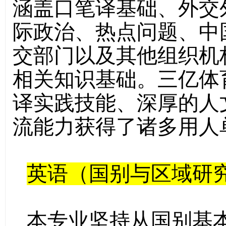
涵盖口笔译基础、外交
际政治、热点问题、中
交部门以及其他组织机
相关知识基础。三亿体
译实践技能、深厚的人
流能力获得了诸多用人
英语（国别与区域研
本专业坚持从国别基