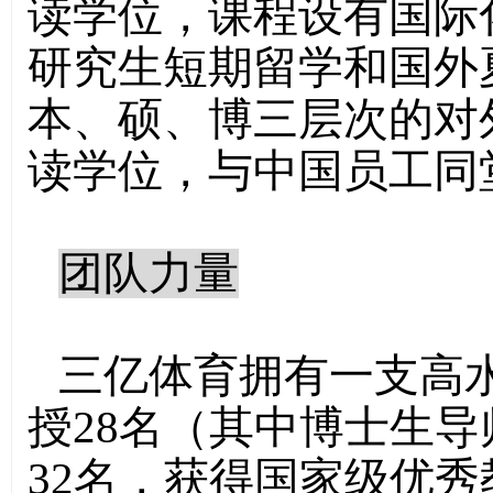
读学位，课程设有国际
研究生短期留学和国外
本、硕、博三层次的对
读学位，与中国员工同
团队力量
三亿体育拥有一支高
授28名（其中博士生导
32名，获得国家级优