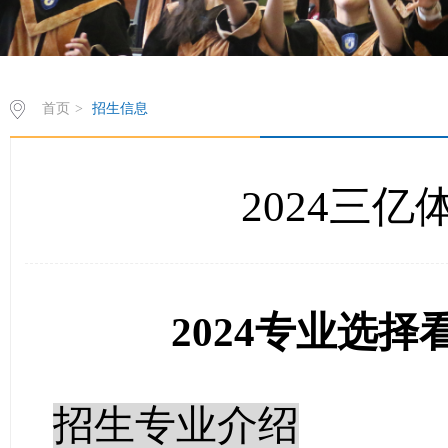
首页
>
招生信息
2024三
2024专业选择
招生专业介绍