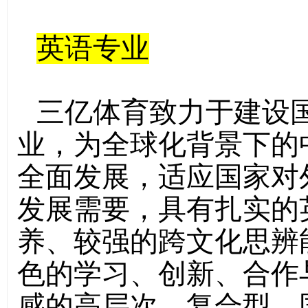
英语专业
三亿体育致力于建设
业，为全球化背景下的
全面发展，适应国家对
发展需要，具有扎实的
养、较强的跨文化思辨
色的学习、创新、合作
感的高层次、复合型、