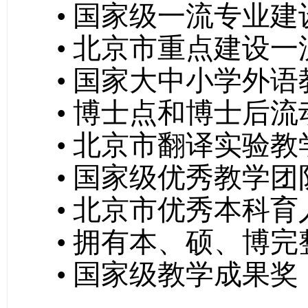
•
国家级一流专业建
•
北京市重点建设一
•
国家大中小学外语
•
博士点和博士后流
•
北京市翻译实验教
•
国家级优秀教学团
•
北京市优秀本科育
•
拥有本、硕、博完
•
国家级教学成果奖