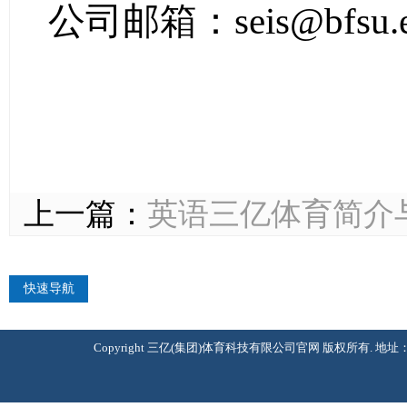
公司邮箱：
seis@bfsu.
上一篇：
英语​三亿体育简介
快速导航
Copyright 三亿(集团)体育科技有限公司官网 版权所有. 地址：北