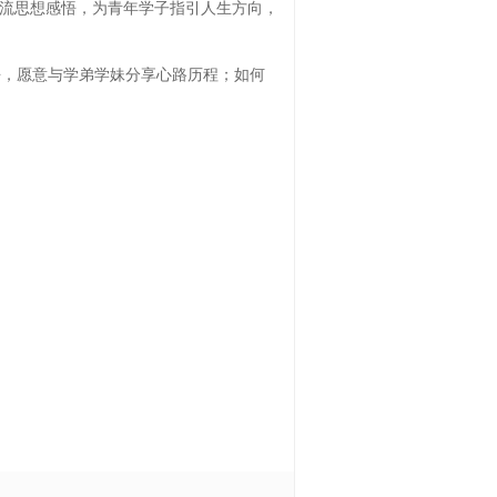
交流思想感悟，为青年学子指引人生方向，
悟，愿意与学弟学妹分享心路历程；如何