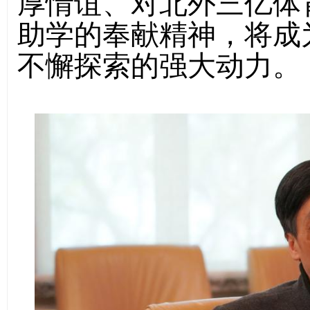
厚情谊、对北外三亿体
助学的奉献精神，将成
不懈探索的强大动力。