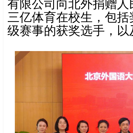
有限公司向北外捐赠人
三亿体育在校生，包括
级赛事的获奖选手，以