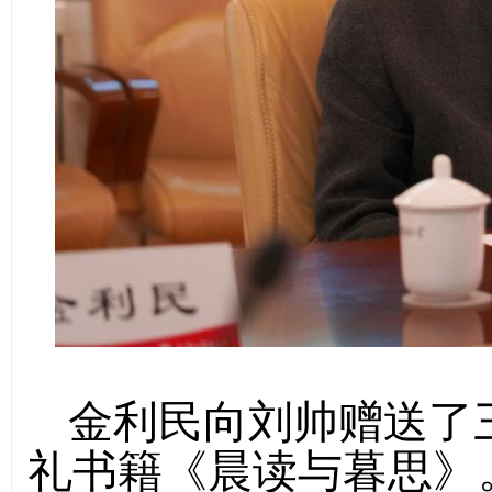
金利民向刘帅赠送了
礼书籍《晨读与暮思》