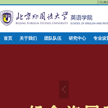
三亿(集
首页
关于我们
团队队伍
研究中心
专业设